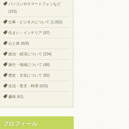
パソコンやスマートフォンなど
(153)
仕事・ビジネスについて
(1,002)
住まい・インテリア
(97)
心と体
(926)
政治・経済について
(234)
旅行・地域について
(48)
歴史・文化について
(92)
生活・育児・料理
(633)
趣味
(61)