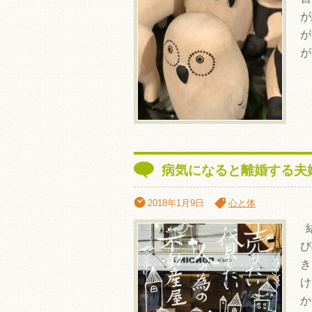
が
が
が
病気になると離婚する夫
2018年1月9日
心と体
結
び
き
け
か