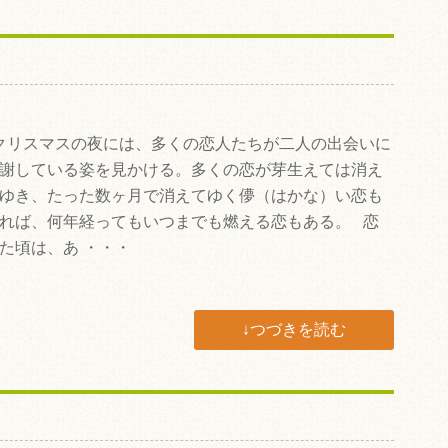
リスマスの夜には、多くの恋人たちが二人の出会いに
謝している姿を見かける。多くの恋が芽生えては消え
ゆき、たった数ヶ月で消えてゆく儚（はかな）い恋も
れば、何年経ってもいつまでも燃える恋もある。 恋
た頃は、あ ・・・
↓つづきを読む