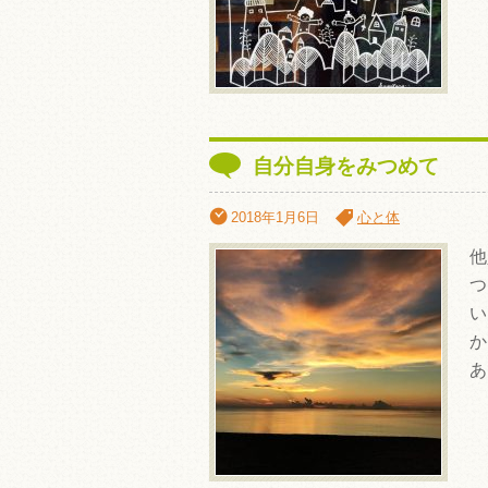
自分自身をみつめて
2018年1月6日
心と体
他
つ
い
か
あ