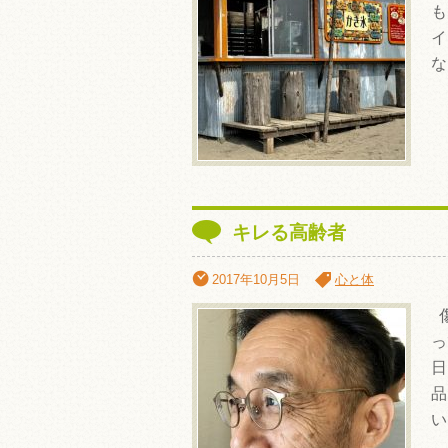
も
イ
な
キレる高齢者
2017年10月5日
心と体
傷
っ
日
品
い