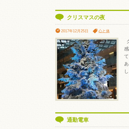
クリスマスの夜
2017年12月25日
心と体
ク
感
て
あ
し
通勤電車