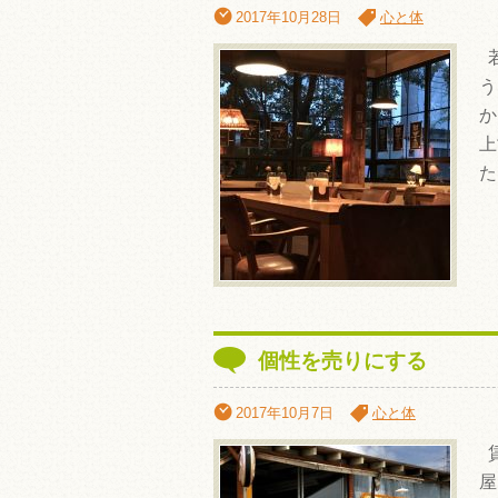
2017年10月28日
心と体
若
う
か
上
た
個性を売りにする
2017年10月7日
心と体
賃
屋