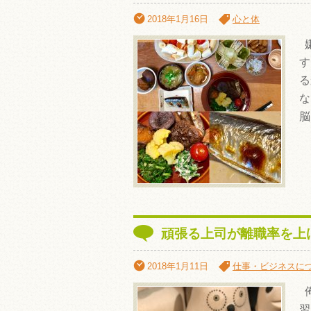
2018年1月16日
心と体
嫌
す
る
な
脳
頑張る上司が離職率を上
2018年1月11日
仕事・ビジネスに
俺
習