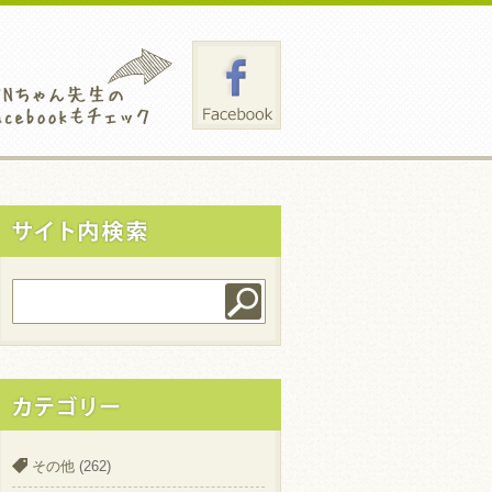
その他
(262)