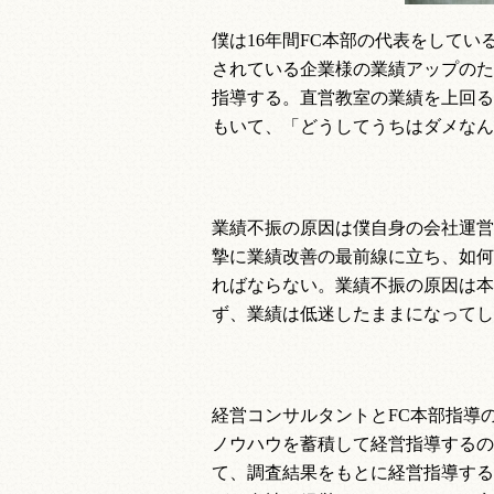
僕は
16
年間
FC
本部の代表をしてい
されている企業様の業績アップのた
指導する。直営教室の業績を上回る
もいて、「どうしてうちはダメなん
業績不振の原因は僕自身の会社運営
摯に業績改善の最前線に立ち、如何
ればならない。業績不振の原因は本
ず、業績は低迷したままになってし
経営コンサルタントと
FC
本部指導
ノウハウを蓄積して経営指導するの
て、調査結果をもとに経営指導する