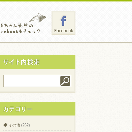
その他
(262)