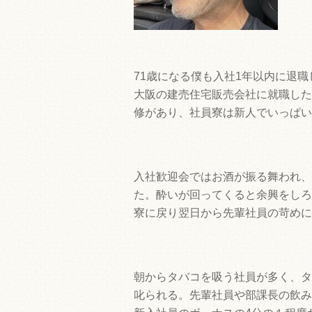
71歳になる僕も入社1年以内に退
大阪の建売住宅販売会社に就職した
修があり、社員寮は新人でいっぱい
入社歓迎会ではお酒が振る舞われ、
た。酔いが回ってくると余興をしろ
寮に戻り翌日から先輩社員の苛めに
朝からタバコを吸う社員が多く、タ
叱られる。先輩社員や部課長の飲み