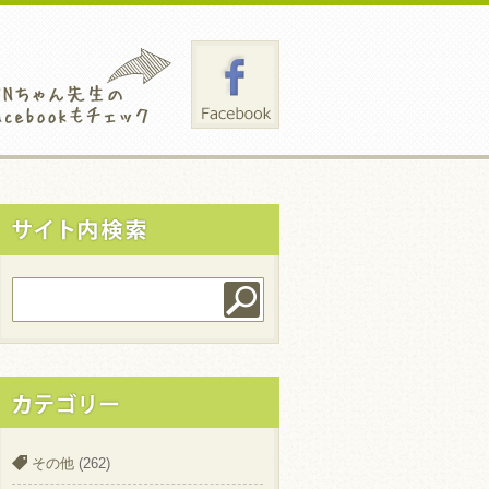
その他
(262)