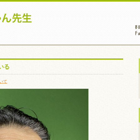
いる
いて