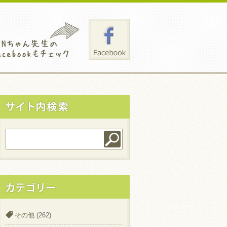
その他
(262)