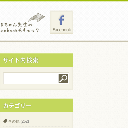
その他
(262)