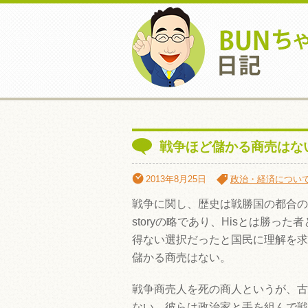
戦争ほど儲かる商売はな
2013年8月25日
政治・経済につい
戦争に関し、歴史は戦勝国の都合のよい
storyの略であり、Hisとは勝
得ない選択だったと国民に理解を求
儲かる商売はない。
戦争商売人を死の商人というが、古
ない。彼らは政治家と手を組んで戦