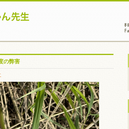
度の弊害
て