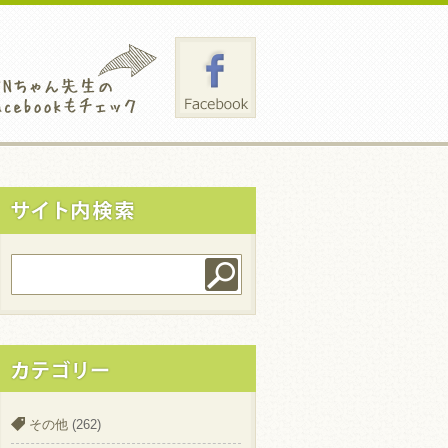
その他
(262)