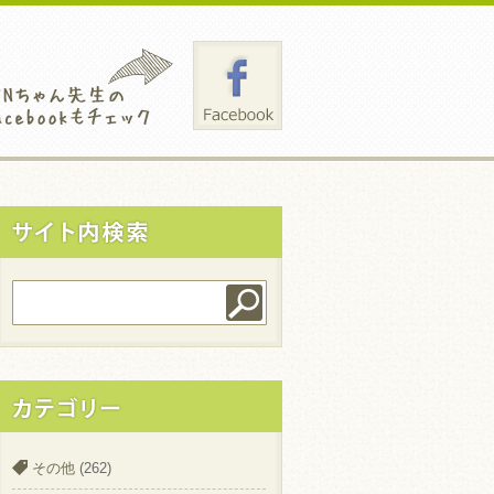
その他
(262)