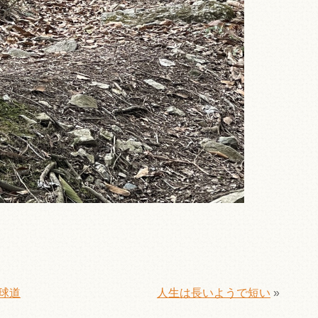
球道
人生は長いようで短い
»