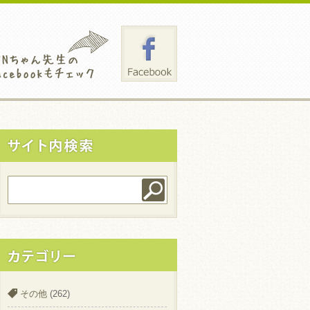
その他
(262)