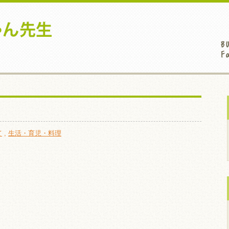
て
,
生活・育児・料理