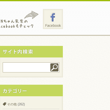
その他
(262)