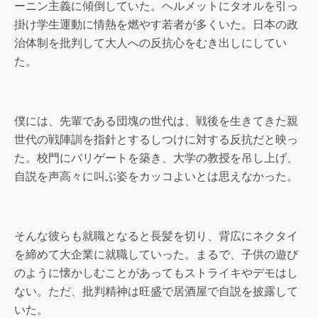
ーニン主義に傾倒していた。ヘルメットにタオルを引っ
掛け学生運動に情熱を燃やす若者が多くいた。日本の政
治体制を批判して大人への反抗心をむき出しにしてい
た。
僕には、先輩である団塊の世代は、戦後を生きてきた親
世代の戦陣訓を指針とするしつけに対する反抗だと映っ
た。校門にバリゲートを築き、大学の教授を吊し上げ、
自説を声高々に叫ぶ姿をカッコよいとは思えなかった。
そんな彼らも就職となると長髪を切り、背広にネクタイ
を締めて大企業に就職していった。まるで、子供の遊び
のように懐かしむことがあってもストライキやデモはし
ない。ただ、批判精神は旺盛で居酒屋で自説を披露して
いた。