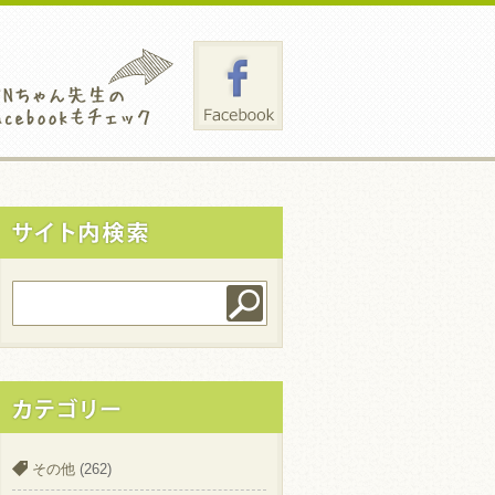
その他
(262)