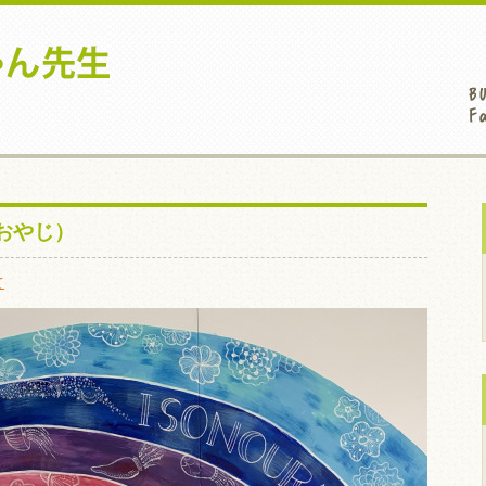
おやじ）
て