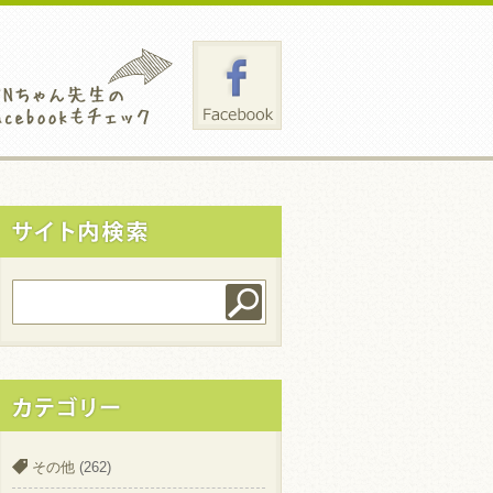
その他
(262)