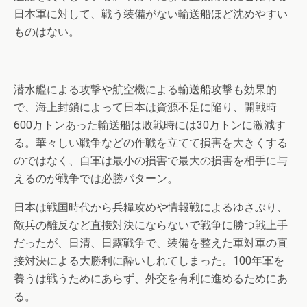
日本軍に対して、戦う装備がない輸送船ほど沈めやすい
ものはない。
潜水艦による攻撃や航空機による輸送船攻撃も効果的
で、海上封鎖によって日本は資源不足に陥り、開戦時
600万トンあった輸送船は敗戦時には30万トンに激減す
る。華々しい戦争などの作戦を立てて損害を大きくする
のではなく、自軍は最小の損害で最大の損害を相手に与
えるのが戦争では必勝パターン。
日本は戦国時代から兵糧攻めや情報戦によるゆさぶり、
敵兵の離反など直接対決にならないで戦争に勝つ戦上手
だったが、日清、日露戦争で、装備を整えた軍対軍の直
接対決による大勝利に酔いしれてしまった。100年軍を
養うは戦うためにあらず、外交を有利に進めるためにあ
る。