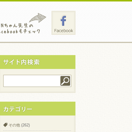
その他
(262)