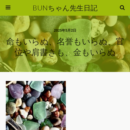
BUNちゃん先生日記
2025年5月2日
命もいらぬ、名誉もいらぬ、官
位や肩書きも、金もいらぬ