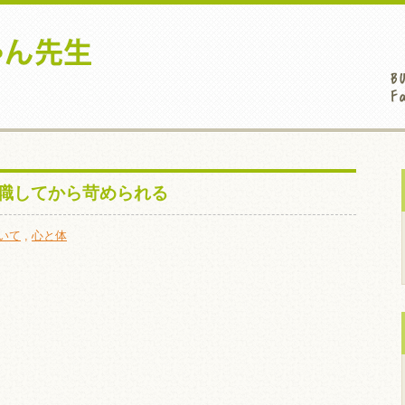
就職してから苛められる
いて
,
心と体