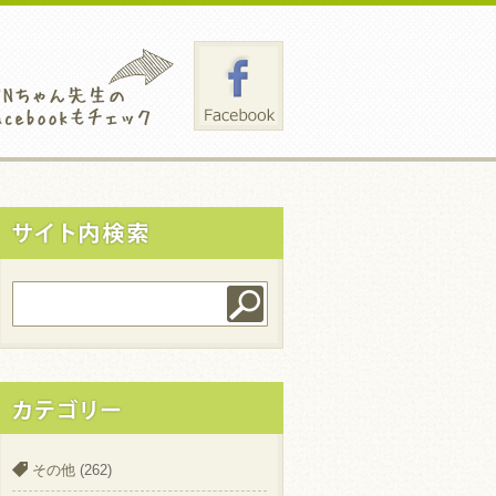
その他
(262)