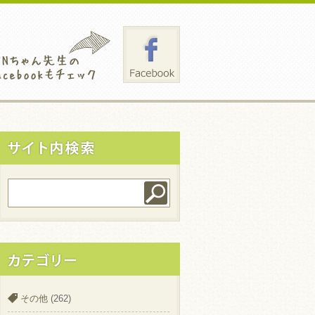
その他
(262)