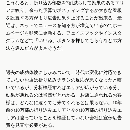
こうなると、折り込み部数を
3
割減らして効果のあるエリ
アに絞り、余った予算でポスティングするか大きな看板
を設置する方がより広告効果を上げることが出来る。最
近は、ネットでニュースを知る方が増えているのでホー
ムページを頻繁に更新する、フェイスブックやインスタ
グラムなどで「いいね」ボタンを押してもらうなどの方
法を選んだ方がよさそうだ。
過去の成功体験にしがみついて、時代の変化に対応でき
ていないお店は折り込みチラシの反応が悪くなったと嘆
いているが、分析検証すればエリアが広がっている分、
効果が薄れるのは当然だとわかる。お店に通われるお客
様は、どんなに遠くても来てくれるとは限らない。
10
年
前の
10
万部の折り込みエリアと今の
10
万部の折り込みエ
リアは違っていることを検証していない会社は宣伝広告
費を見直す必要がある。