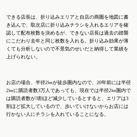
できる店長は、折り込みエリアと自店の商圏を地図に書
き込んで、取次店に折り込みチラシを入れるエリアを確
認して配布枚数を決めるが、できない店長は過去の踏襲
にこだわり去年と同じ枚数を入れる。折り込み効果が薄
くても分析しないので不景気のせいだと納得して業績を
上げられない。
お店の場合、半径
2
㎞が徒歩圏内なので、
20
年前には半径
2
㎞に購読者数
3
万人であっても、現在では半径
2
㎞圏内で
は購読者数が
3
割ほど減少しているとすると、エリアは
3
割ほど拡大しているので、歩いていけないからお店には
行かない人にチラシを入れていることになる。