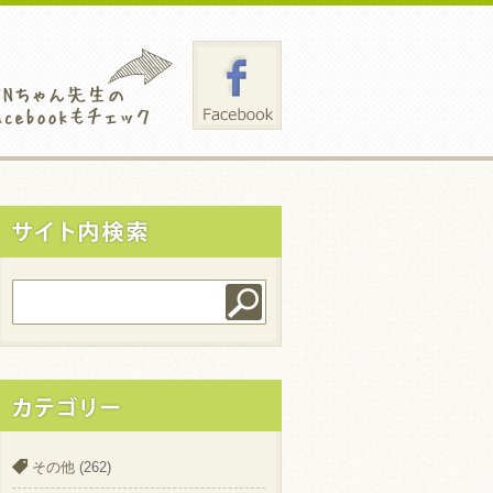
その他
(262)