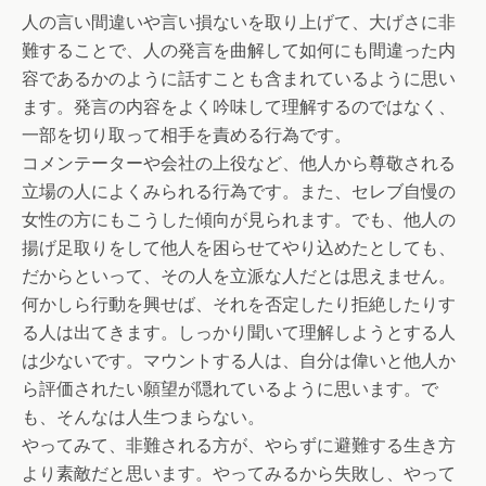
人の言い間違いや言い損ないを取り上げて、大げさに非
難することで、人の発言を曲解して如何にも間違った内
容であるかのように話すことも含まれているように思い
ます。発言の内容をよく吟味して理解するのではなく、
一部を切り取って相手を責める行為です。
コメンテーターや会社の上役など、他人から尊敬される
立場の人によくみられる行為です。また、セレブ自慢の
女性の方にもこうした傾向が見られます。でも、他人の
揚げ足取りをして他人を困らせてやり込めたとしても、
だからといって、その人を立派な人だとは思えません。
何かしら行動を興せば、それを否定したり拒絶したりす
る人は出てきます。しっかり聞いて理解しようとする人
は少ないです。マウントする人は、自分は偉いと他人か
ら評価されたい願望が隠れているように思います。で
も、そんなは人生つまらない。
やってみて、非難される方が、やらずに避難する生き方
より素敵だと思います。やってみるから失敗し、やって