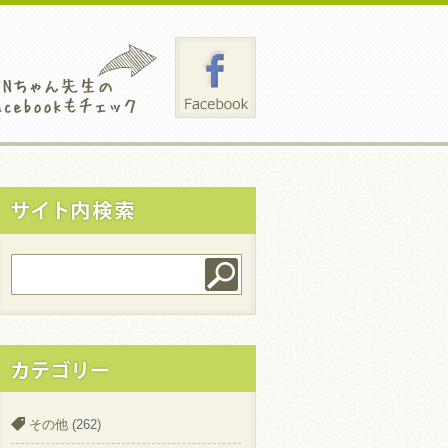
その他
(262)