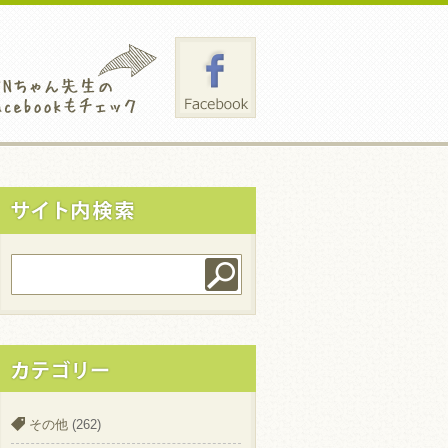
その他
(262)