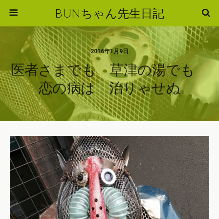
BUNちゃん先生日記
2016年1月9日
医者さまでも 草津の湯でも
恋の病は 治りゃせぬ