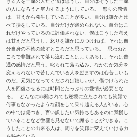
きる人を一流の人だと僕は思うし、自分はそうした一流
の人になろうと努力するようにしている。 怒りの感情
は、甘えから発生していることが多い。自分は誰かと比
べて損をしている。自分だけが褒められない。自分はこ
れだけやっているのに評価されない。僕はこうした考え
は甘えだと思うし、怒りを誰かにぶつければ、それは自
分自身の不徳の致すところだと思っている。 思わぬと
ころで非難されて落ち込むことはよくあるし、それは普
通の感情だと思う。叱られて落ち込み、なかなか気分を
変えられないで苦しんでいる人を励ますのは心苦しいも
のだ。元気になってくだされば嬉しいが、傷つけられた
人を回復させるには時間とたっぷりの愛情が必要とな
る。 どんなに非難されても逆境に立たされても笑顔で
何事もなかったような顔をして乗り越える人がいる。心
の中では傷つき、言い訳したい気持ちもあるのに我慢し
ていることなど微塵も見せないで謝ることができる。こ
うしたことの出来る人は、周りを笑顔に変えていける力
を秘めている。