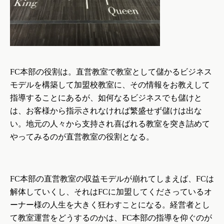
本部の役割は。直営教室で教室として儲かるビジネス
FC
モデルを構築して加盟校教室に、その情報をお教えして
指導することにあるが、如何なるビジネスでも儲けと
は、お客様から指示されなければ繁盛せず儲けは出な
い。地元の人々から支持され喜ばれる教室を突き詰めて
やってみるのが直営教室の役割となる。
本部の直営教室の収益モデルが崩れてしまえば、
は
FC
FC
解体していくし、それは
に加盟してくださっているオ
FC
ーナー様の人生を大きく狂わすことになる。経営者とし
て教室運営をどうするのかは、
本部の指導を仰ぐのが
FC