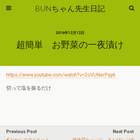
BUNちゃん先生日記
2016年12月12日
超簡単 お野菜の一夜漬け
https://www.youtube.com/watch?v=2oVUNerPqyk
切って塩を振るだけ
Previous Post
Next Post
おからでダイエット
繊維質たっぷり きんぴらごぼ